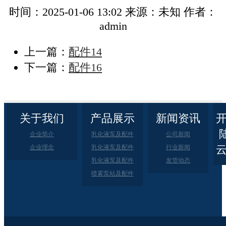
时间：2025-01-06 13:02 来源：未知 作者：
admin
上一篇：
配件14
下一篇：
配件16
关于我们
产品展示
新闻资讯
企业简介
乳化液泵及配件
公司新闻
企业理念
乳化液泵及配件
行业新闻
乳化液泵及配件
发货动态
喷雾泵站及配件