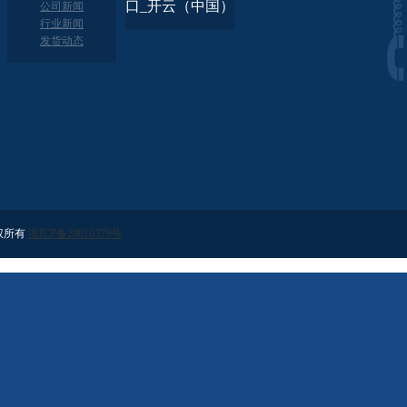
口_开云（中国）
公司新闻
行业新闻
发货动态
权所有
浙ICP备20010379号