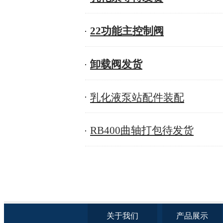
22功能主控制阀
卸载阀发货
乳化液泵站配件装配
RB400曲轴打包待发货
关于我们
产品展示