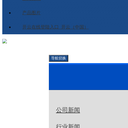
产品图片
开云在线登陆入口_开云（中国）
导航切换
公司新闻
行业新闻