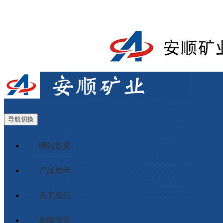
导航切换
网站首页
产品展示
关于我们
新闻资讯