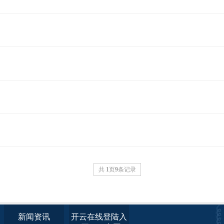
共
1
页
9
条记录
新闻资讯
开云在线登陆入