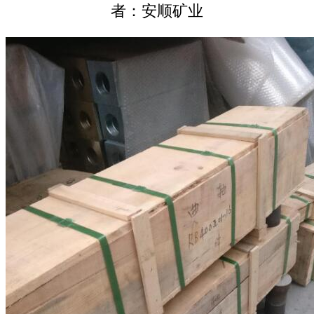
者：安顺矿业