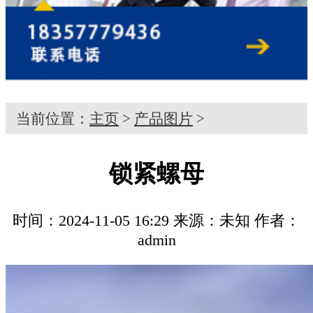
当前位置：
主页
>
产品图片
>
锁紧螺母
时间：2024-11-05 16:29 来源：未知 作者：
admin